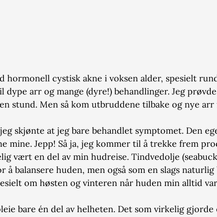
med hormonell cystisk akne i voksen alder, spesielt ru
til dype arr og mange (dyre!) behandlinger. Jeg prøvde al
 en stund. Men så kom utbruddene tilbake og nye arr 
r jeg skjønte at jeg bare behandlet symptomet. Den ege
 mine. Jepp! Så ja, jeg kommer til å trekke frem pro
kelig vært en del av min hudreise. Tindvedolje (seabuc
or å balansere huden, men også som en slags naturlig 
esielt om høsten og vinteren når huden min alltid var 
leie bare én del av helheten. Det som virkelig gjorde e