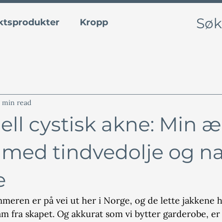
ktsprodukter
Kropp
Hund
Blogg
 min read
l cystisk akne: Min æ
 med tindvedolje og na
e
mmeren er på vei ut her i Norge, og de lette jakkene h
 fra skapet. Og akkurat som vi bytter garderobe, er 