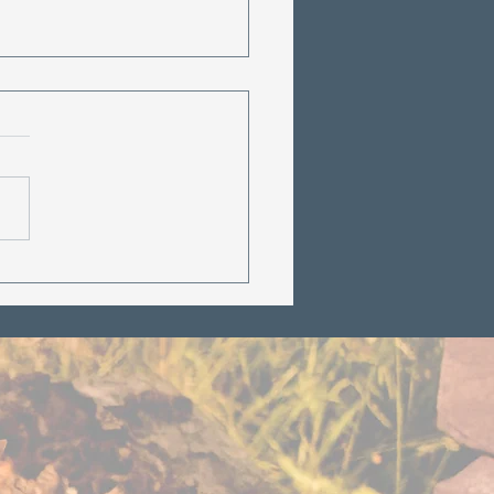
 Your Body Care
ers in Hot Yoga (Plus
mple DIY Sea Salt
b Recipe)