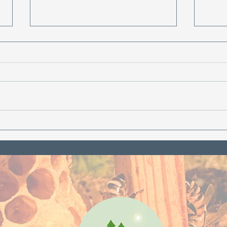
Castor Oil Lip Balm:
Why
Benefits + Easy DIY
Matt
Recipe (Natural
a Si
Ingredients)
Scru