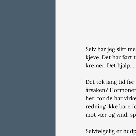
Selv har jeg slitt 
kjeve. Det har ført 
kremer. Det hjalp…
Det tok lang tid fø
årsaken? Hormonene
her, for de har vir
redning ikke bare f
mot vær og vind, sp
Selvfølgelig er hudp