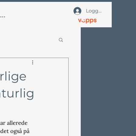
Logg på
Mer
rlige
turlig
ar allerede 
det også på 