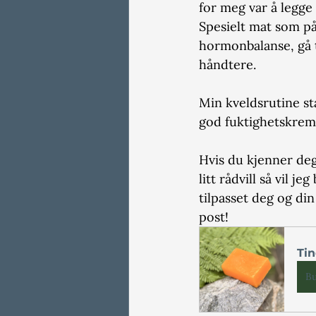
for meg var å legge 
Spesielt mat som på
hormonbalanse, gå t
håndtere.
Min kveldsrutine sta
god fuktighetskrem
Hvis du kjenner deg 
litt rådvill så vil j
tilpasset deg og di
post!
Tin
B