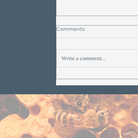
Comments
Write a comment...
Lemon Balm Salve
Recipe: How to Make
Natural Skincare at Home