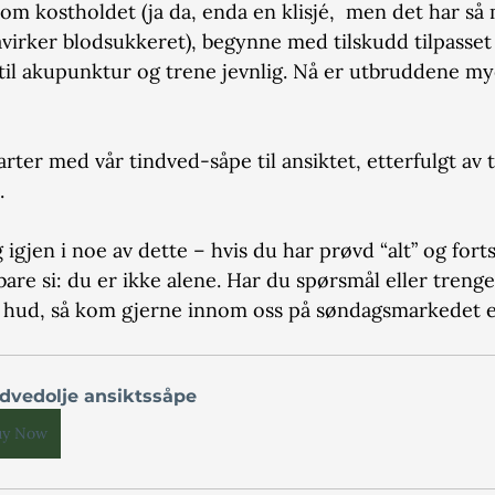
om kostholdet (ja da, enda en klisjé,  men det har så m
virker blodsukkeret), begynne med tilskudd tilpasset
il akupunktur og trene jevnlig. Nå er utbruddene mye
rter med vår tindved-såpe til ansiktet, etterfulgt av 
.
igjen i noe av dette – hvis du har prøvd “alt” og forts
eg bare si: du er ikke alene. Har du spørsmål eller tren
n hud, så kom gjerne innom oss på søndagsmarkedet e
dvedolje ansiktssåpe
uy Now