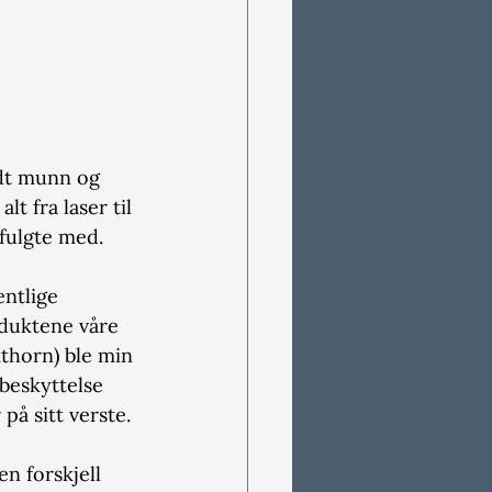
ndt munn og 
t fra laser til 
fulgte med.
ntlige 
duktene våre 
kthorn) ble min 
beskyttelse 
på sitt verste.
n forskjell 