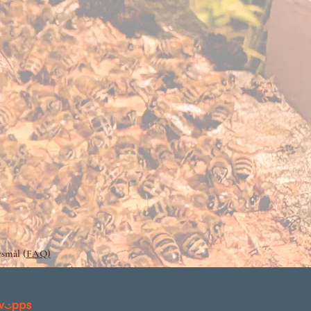
rsmål (
FAQ)