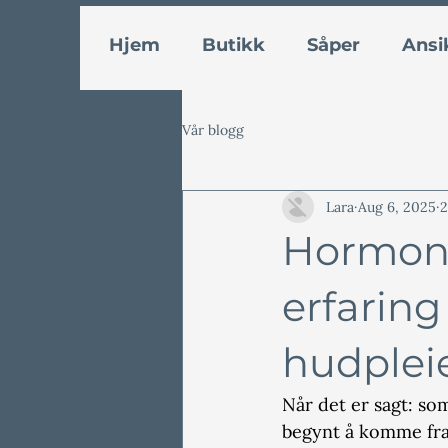
Hjem
Butikk
Såper
Ansi
Vår blogg
Lara
Aug 6, 2025
2
Hormonel
erfaring
hudplei
Når det er sagt: so
begynt å komme fram