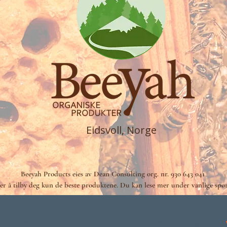
Eidsvoll, Norge
Beeyah Products eies av Dean Consulting
org. nr. 930 643 041
ter å tilby deg kun de beste produktene. Du kan lese mer under vanlige spø
© 2025 – Beeyah Products. Alle rettigheter reservert.