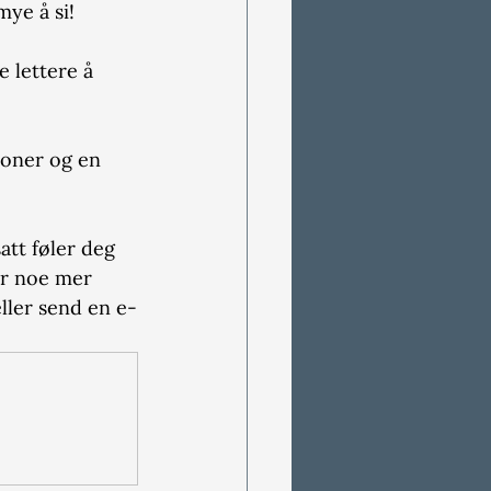
ye å si! 
 
 lettere å 
toner og en 
att føler deg 
ger noe mer 
ller send en e-