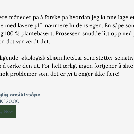
lere måneder på å forske på hvordan jeg kunne lage e
åpe med lavere pH  nærmere hudens egen. En såpe som
g 100 % plantebasert. Prosessen snudde litt opp ned p
n det var verdt det.
ligende, økologisk skjønnhetsbar som støtter sensitiv
å tørke den ut. For helt ærlig, ingen fortjener å slit
nok problemer som det er ,vi trenger ikke flere!
lig ansiktssåpe
K 120.00
uy Now