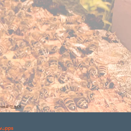
rsmål (
FAQ)