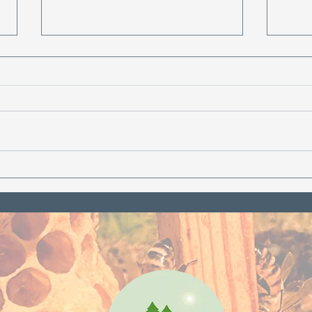
Derfor er ricinusolje
Hot
stjernen i leppebalmene
og l
våre (+ enkel DIY-
skr
oppskrift)