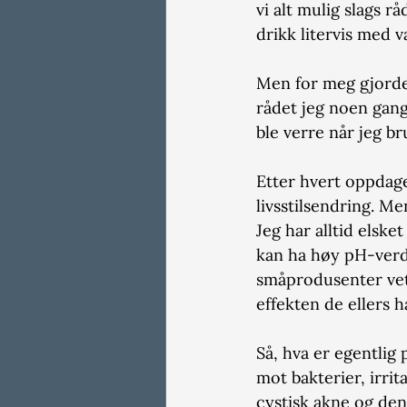
vi alt mulig slags r
drikk litervis med 
Men for meg gjorde 
rådet jeg noen gang 
ble verre når jeg b
Etter hvert oppdage
livsstilsendring. M
Jeg har alltid elsk
kan ha høy pH-verdi
småprodusenter vet 
effekten de ellers h
Så, hva er egentlig
mot bakterier, irrit
cystisk akne og den