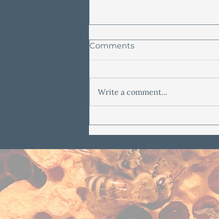
Comments
Write a comment...
Sitronmelisse-salve
Oppskrift: Enkel Guide til
Hjemmelaget Naturlig
Hudpleie