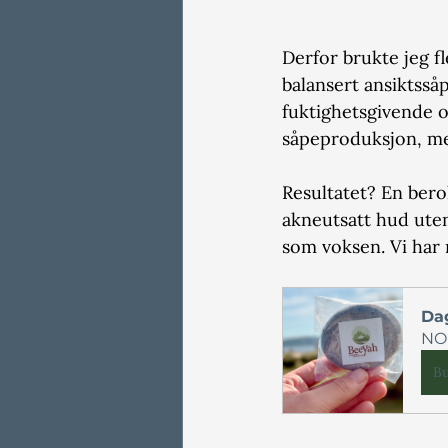
Derfor brukte jeg f
balansert ansiktss
fuktighetsgivende o
såpeproduksjon, me
Resultatet? En bero
akneutsatt hud uten 
som voksen. Vi har 
Dag
NO
B