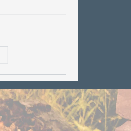
 yoga: Unngå parfyme
ag din egen havsalt
ubb