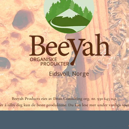
Eidsvoll, Norge
Beeyah Products eies av Dean Consulting
org. nr. 930 643 041
ter å tilby deg kun de beste produktene. Du kan lese mer under vanlige spø
© 2025 – Beeyah Products. Alle rettigheter reservert.