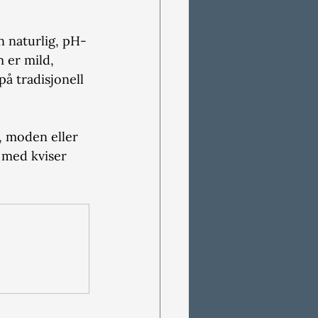
n naturlig, pH-
 er mild, 
å tradisjonell 
, moden eller 
e med kviser 