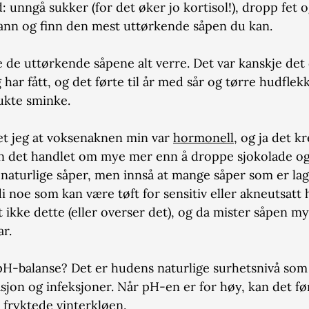
åd: unngå sukker (for det øker jo kortisol!), dropp fet 
vann og finn den mest uttørkende såpen du kan.
de uttørkende såpene alt verre. Det var kanskje det 
har fått, og det førte til år med sår og tørre hudflek
rukte sminke.
t jeg at voksenaknen min var 
hormonell
, og ja det k
en det handlet om mye mer enn å droppe sjokolade og
et naturlige såper, men innså at mange såper som er la
 noe som kan være tøft for sensitiv eller akneutsatt
ikke dette (eller overser det), og da mister såpen m
ar.
 pH-balanse? Det er hudens naturlige surhetsnivå som
asjon og infeksjoner. Når pH-en er for høy, kan det før
 fryktede vinterkløen.