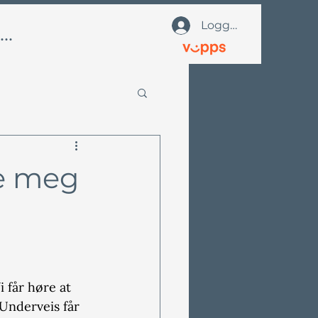
Logg på
Oss
te meg
i får høre at 
 Underveis får 