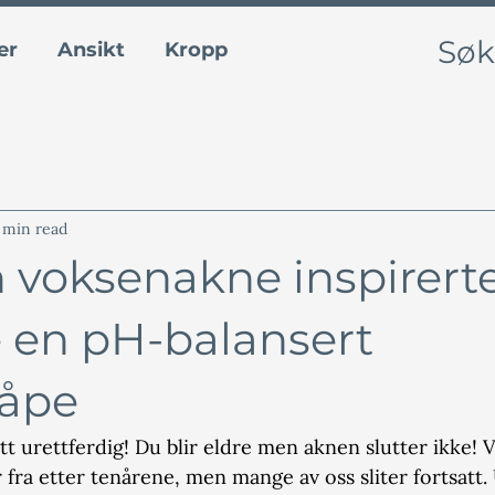
er
Ansikt
Kropp
Blogg
FAQ
Om 
 min read
 voksenakne inspirer
ge en pH-balansert
såpe
ett urettferdig! Du blir eldre men aknen slutter ikke! V
 fra etter tenårene, men mange av oss sliter fortsatt.