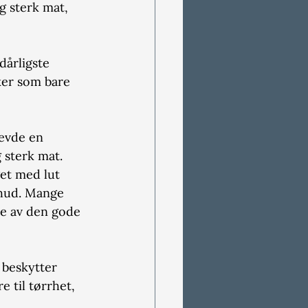
og sterk mat, 
dårligste 
ker som bare 
revde en 
 sterk mat. 
get med lut 
 hud. Mange 
ye av den gode 
 beskytter 
e til tørrhet, 