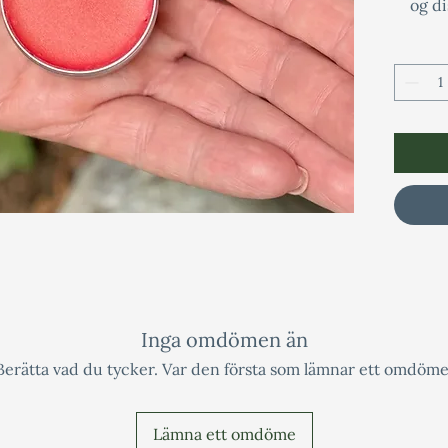
og di
Lag
ingre
lepp
fr
Perfek
Inga omdömen än
Berätta vad du tycker. Var den första som lämnar ett omdöme
Lämna ett omdöme