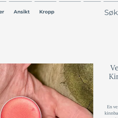
er
Ansikt
Kropp
Blogg
FAQ
Om 
Ve
Ki
En ve
kinnba