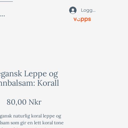
Logg på
Oss
gansk Leppe og
nnbalsam: Korall
Pris
80,00 Nkr
gansk naturlig koral leppe og
lsam som gir en lett koral tone