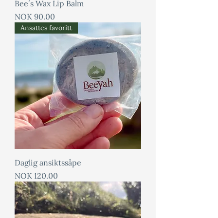
Bee´s Wax Lip Balm
Price
NOK 90.00
Ansattes favoritt
Daglig ansiktssåpe
Price
NOK 120.00