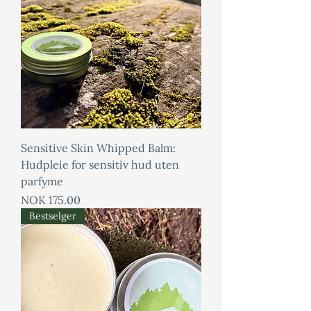
Sensitive Skin Whipped Balm:
Hudpleie for sensitiv hud uten
parfyme
Price
NOK 175.00
Bestselger