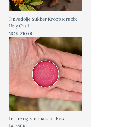
Tinvedolje Sukker Kroppscrubb:
Holy Grail
Price
NOK 210.00
Leppe og Kinnbalsam: Rosa
Larkspur