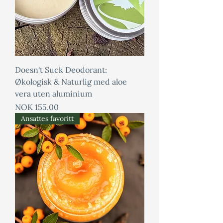
Doesn't Suck Deodorant:
Økologisk & Naturlig med aloe
vera uten aluminium
Price
NOK 155.00
Ansattes favoritt