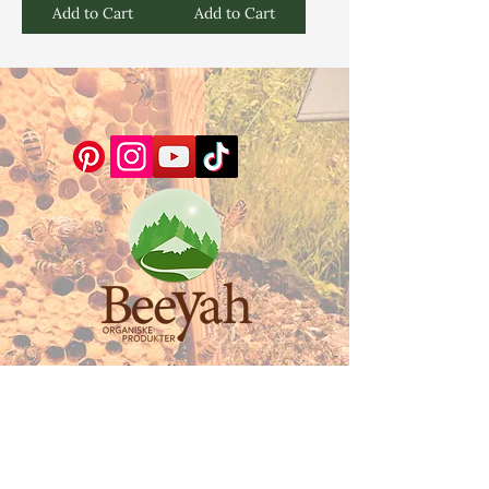
Add to Cart
Add to Cart
Eidsvoll, Norge
Beeyah Products eies av Dean
Consulting
org. nr. 930 643 041
Vi streber etter å tilby deg kun de beste